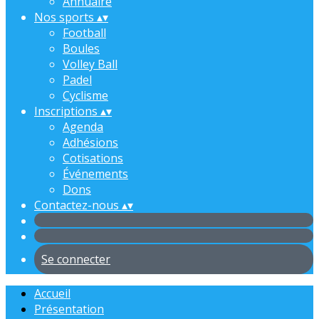
Annuaire
Nos sports
▴
▾
Football
Boules
Volley Ball
Padel
Cyclisme
Inscriptions
▴
▾
Agenda
Adhésions
Cotisations
Événements
Dons
Contactez-nous
▴
▾
Se connecter
Accueil
Présentation