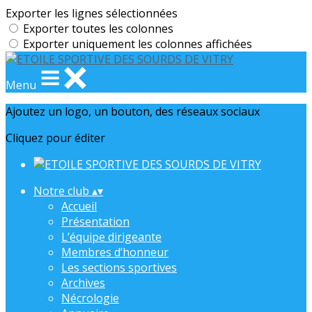
Exporter les lignes sélectionnées
Exporter toutes les colonnes
Exporter uniquement les colonnes affichées
Menu
Ajoutez un logo, un bouton, des réseaux sociaux
Cliquez pour éditer
Notre club
▴
▾
Accueil
Présentation
L’équipe dirigeante
Membres d’honneur
Les sections sportives
Archives
Nécrologie