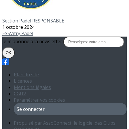
Section Padel RESPONSABLE
1 octobre 2024
ESSVitry
Padel
Je m'abonne à la newsletter
OK
Plan du site
Licences
Mentions légales
CGUV
Paramétrer vos cookies
Se connecter
Propulsé par AssoConnect, le logiciel des Clubs